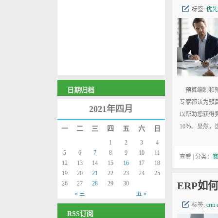
标签:
优先
日期归档
预算编制和预
专家都认为预
2021年四月
以帮助您获得
10％。显然，
一
二
三
四
五
六
日
1
2
3
4
5
6
7
8
9
10
11
查看 | 分类：
12
13
14
15
16
17
18
19
20
21
22
23
24
25
26
27
28
29
30
ERP如
« 三
五 »
标签:
crm
RSS订阅