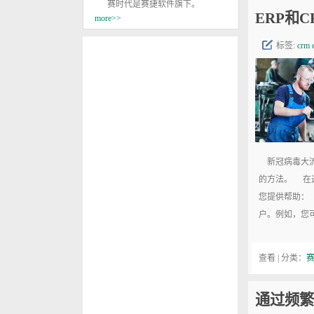
赛时代是赛捷软件旗下。
ERP和
more>>
标签:
crm
新冠病毒大流
的方法。 在
您提供帮助： 
户。例如，您
查看 | 分类：
通过频繁